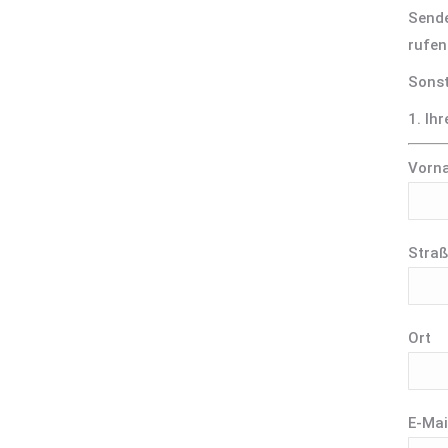
Sende
rufen
Sonst
1. Ih
Vorn
Straß
Ort
E-Mai