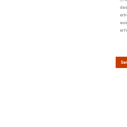
das
erh
aus
erf