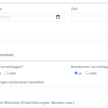
m
Zeit
fenthalt
 vorschlagen?
Restaurant vorschlag
a
nein
ja
nein
iges vorbereiten bestellen
re Wünsche (Stadtführungen, Museen usw.)