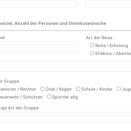
iseziel, Anzahl der Personen und Omnibuswünsche
iel
Art der Reise
Ruhe / Erholung
Erlebnis / Abente
er Gruppe
enioren / Rentner
Club / Kegler
Schule / Kinder
Jug
euerwehr / Schützen
Sportler allg.
ige Art der Gruppe