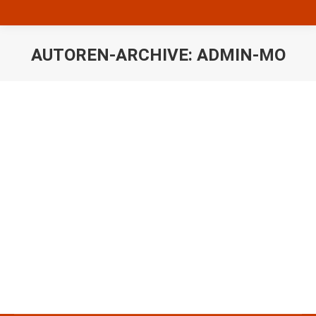
AUTOREN-ARCHIVE:
ADMIN-MO
Sie befinden sich hier:
Wir haben eine neue Internetseite
Uncategorized
Von
admin-mo
Oktober 8, 2019
1 Kommentar
Welcome to WordPress. This is your first post.
Edit or delete it, then start writing!